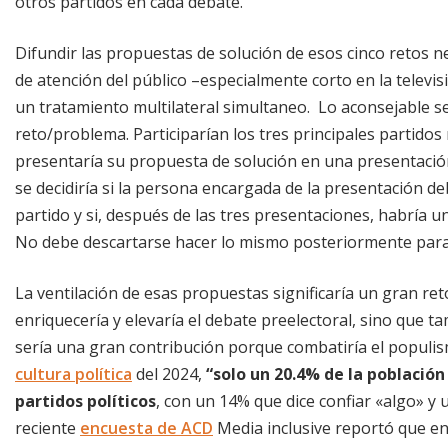
otros partidos en cada debate.
Difundir las propuestas de solución de esos cinco retos n
de atención del público –especialmente corto en la televi
un tratamiento multilateral simultaneo. Lo aconsejable s
reto/problema. Participarían los tres principales partidos
presentaría su propuesta de solución en una presentación
se decidiría si la persona encargada de la presentación d
partido y si, después de las tres presentaciones, habría 
No debe descartarse hacer lo mismo posteriormente para ot
La ventilación de esas propuestas significaría un gran re
enriquecería y elevaría el debate preelectoral, sino que ta
sería una gran contribución porque combatiría el populi
cultura política
del 2024,
“solo un
20.4% de la población
partidos políticos
, con un 14% que dice confiar «algo» y
reciente
encuesta de ACD
Media inclusive reportó que en