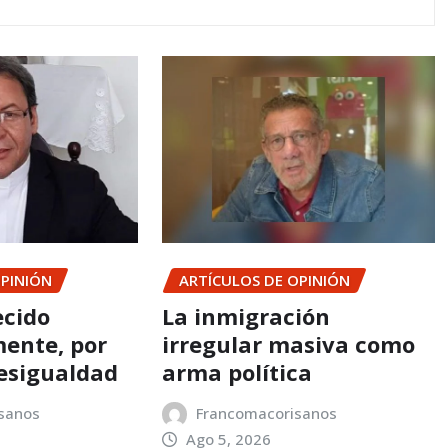
OPINIÓN
ARTÍCULOS DE OPINIÓN
ecido
La inmigración
ente, por
irregular masiva como
esigualdad
arma política
sanos
Francomacorisanos
Ago 5, 2026