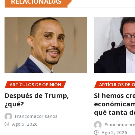
RELACIONADAS
ARTÍCULOS DE OPINIÓN
ARTÍCULOS DE 
Después de Trump,
Si hemos cr
¿qué?
económicam
qué tanta d
Francomacorisanos
Ago 5, 2026
Francomacori
Ago 5, 2026