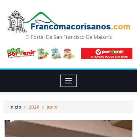
El Portal De San Francisco De Macorís
Inicio
2026
junio