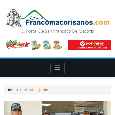
El Portal De San Francisco De Macorís
Inicio
2026
junio