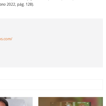
cano
2022, pág. 128).
os.com/