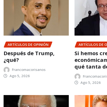
ARTÍCULOS DE OPINIÓN
ARTÍCULOS DE 
Después de Trump,
Si hemos cr
¿qué?
económicam
qué tanta d
Francomacorisanos
Ago 5, 2026
Francomacori
Ago 5, 2026