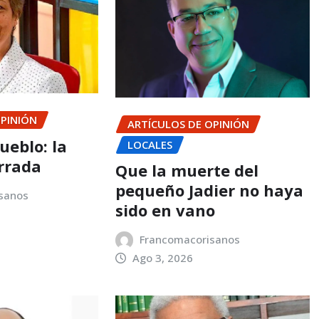
OPINIÓN
ARTÍCULOS DE OPINIÓN
ueblo: la
LOCALES
rrada
Que la muerte del
pequeño Jadier no haya
sanos
sido en vano
Francomacorisanos
Ago 3, 2026