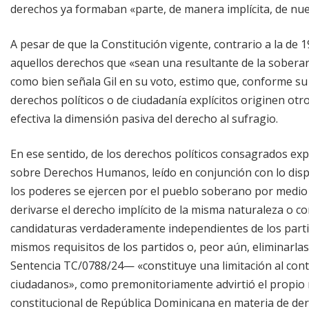
derechos ya formaban «parte, de manera implícita, de nue
A pesar de que la Constitución vigente, contrario a la de 
aquellos derechos que «sean una resultante de la soberaní
como bien señala Gil en su voto, estimo que, conforme su 
derechos políticos o de ciudadanía explícitos originen otr
efectiva la dimensión pasiva del derecho al sufragio.
En ese sentido, de los derechos políticos consagrados ex
sobre Derechos Humanos, leído en conjunción con lo dispue
los poderes se ejercen por el pueblo soberano por medio
derivarse el derecho implícito de la misma naturaleza o c
candidaturas verdaderamente independientes de los partido
mismos requisitos de los partidos o, peor aún, eliminarla
Sentencia TC/0788/24— «constituye una limitación al conten
ciudadanos», como premonitoriamente advirtió el propio m
constitucional de República Dominicana en materia de dere