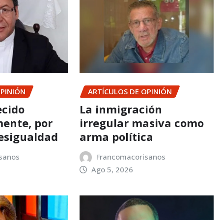
OPINIÓN
ARTÍCULOS DE OPINIÓN
ecido
La inmigración
ente, por
irregular masiva como
esigualdad
arma política
sanos
Francomacorisanos
Ago 5, 2026