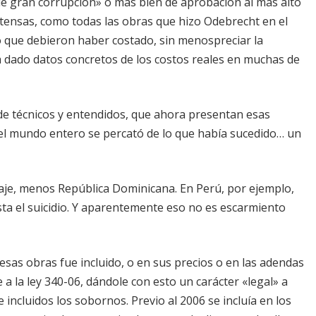
«de gran corrupción» o más bien de aprobación al más alto
extensas, como todas las obras que hizo Odebrecht en el
 lo que debieron haber costado, sin menospreciar la
dado datos concretos de los costos reales en muchas de
 de técnicos y entendidos, que ahora presentan esas
el mundo entero se percató de lo que había sucedido… un
aje, menos República Dominicana. En Perú, por ejemplo,
sta el suicidio. Y aparentemente eso no es escarmiento
sas obras fue incluido, o en sus precios o en las adendas
a la ley 340-06, dándole con esto un carácter «legal» a
ncluidos los sobornos. Previo al 2006 se incluía en los