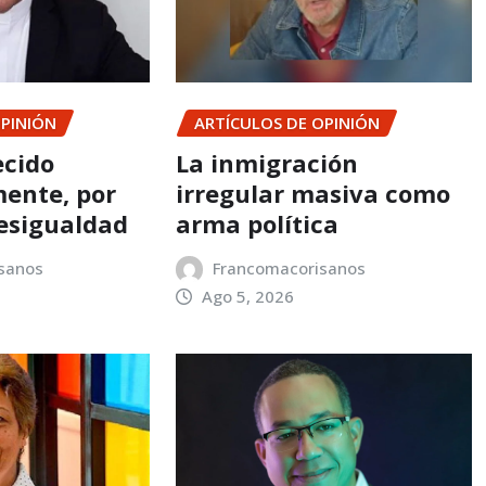
OPINIÓN
ARTÍCULOS DE OPINIÓN
ecido
La inmigración
ente, por
irregular masiva como
esigualdad
arma política
sanos
Francomacorisanos
Ago 5, 2026