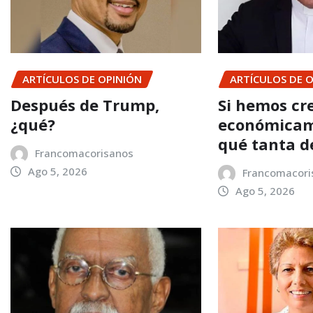
ARTÍCULOS DE OPINIÓN
ARTÍCULOS DE 
Después de Trump,
Si hemos cr
¿qué?
económicam
qué tanta d
Francomacorisanos
Ago 5, 2026
Francomacori
Ago 5, 2026