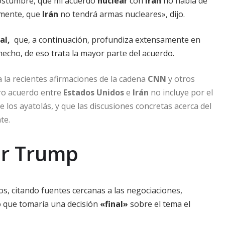
 costumbre, que mi acuerdo
nuclear
con
Irán
no habla de
amente, que
Irán
no tendrá armas nucleares», dijo.
al,
que, a continuación, profundiza extensamente en
echo, de eso trata la mayor parte del acuerdo.
 la recientes afirmaciones de la cadena
CNN
y otros
ro acuerdo entre
Estados Unidos
e
Irán
no incluye por el
os ayatolás, y que las discusiones concretas acerca del
te.
or Trump
s, citando fuentes cercanas a las negociaciones,
 que tomaría una decisión
«final»
sobre el tema el