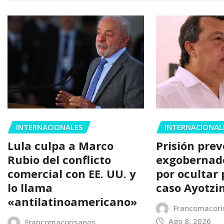
INTERNACIONALES
INTERNACIONAL
Lula culpa a Marco
Prisión pre
Rubio del conflicto
exgobernad
comercial con EE. UU. y
por ocultar
lo llama
caso Ayotzi
«antilatinoamericano»
Francomacori
Ago 8, 2026
Francomacorisanos