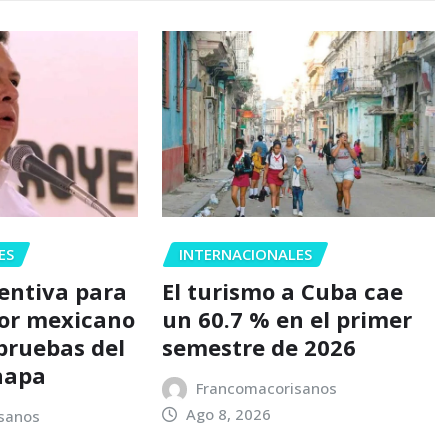
ES
INTERNACIONALES
ventiva para
El turismo a Cuba cae
or mexicano
un 60.7 % en el primer
 pruebas del
semestre de 2026
napa
Francomacorisanos
Ago 8, 2026
sanos