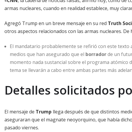
«
CNN
, la cadena de noticias falsas, afirmó hoy, como de
armas nucleares, cuando en realidad establece, muy clar
Agregó Trump en un breve mensaje en su red
Truth Soci
otros aspectos relacionados con las armas nucleares. De h
El mandatario probablemente se refirió con este texto a
medios que han asegurado que el
borrador
de un futu
momento nada sustancial sobre el programa atómico de l
tema se llevarán a cabo entre ambas partes más adelan
Detalles solicitados p
El mensaje de
Trump
llega después de que distintos medio
aseguraran que el magnate neoyorquino, que había dicho
pasado viernes.