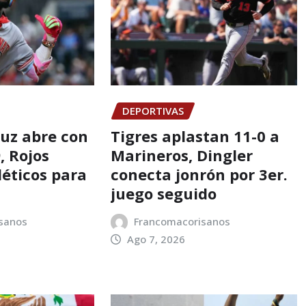
DEPORTIVAS
ruz abre con
Tigres aplastan 11-0 a
, Rojos
Marineros, Dingler
léticos para
conecta jonrón por 3er.
juego seguido
sanos
Francomacorisanos
Ago 7, 2026