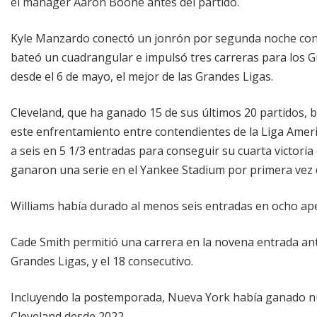
el mánager Aaron Boone antes del partido.
Kyle Manzardo conectó un jonrón por segunda noche cons
bateó un cuadrangular e impulsó tres carreras para los G
desde el 6 de mayo, el mejor de las Grandes Ligas.
Cleveland, que ha ganado 15 de sus últimos 20 partidos, bu
este enfrentamiento entre contendientes de la Liga Americ
a seis en 5 1/3 entradas para conseguir su cuarta victori
ganaron una serie en el Yankee Stadium por primera vez
Williams había durado al menos seis entradas en ocho ape
Cade Smith permitió una carrera en la novena entrada ant
Grandes Ligas, y el 18 consecutivo.
Incluyendo la postemporada, Nueva York había ganado nue
Cleveland desde 2022.