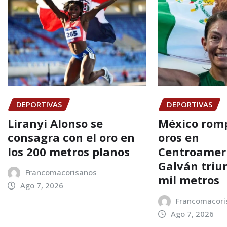
DEPORTIVAS
DEPORTIVAS
Liranyi Alonso se
México romp
consagra con el oro en
oros en
los 200 metros planos
Centroamer
Galván triu
Francomacorisanos
mil metros
Ago 7, 2026
Francomacori
Ago 7, 2026