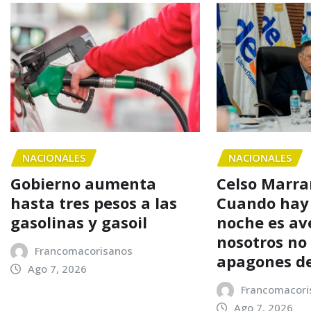
NACIONALES
NACIONALES
Gobierno aumenta
Celso Marra
hasta tres pesos a las
Cuando hay
gasolinas y gasoil
noche es av
nosotros n
Francomacorisanos
apagones d
Ago 7, 2026
Francomacori
Ago 7, 2026