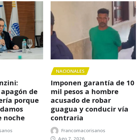
NACIONALES
nzini:
Imponen garantía de 10
 apagón de
mil pesos a hombre
ería porque
acusado de robar
o damos
guagua y conducir vía
e noche
contraria
sanos
Francomacorisanos
Ago 7, 2026