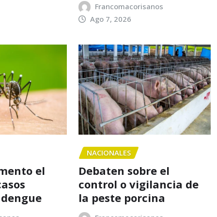
Francomacorisanos
Ago 7, 2026
NACIONALES
mento el
Debaten sobre el
casos
control o vigilancia de
e dengue
la peste porcina