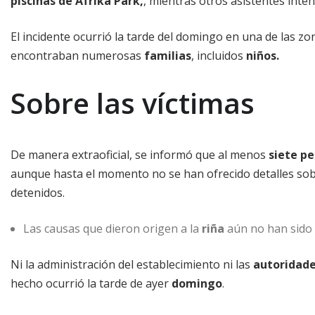
piscinas de Afrika Park,
, mientras otros asistentes inten
El incidente ocurrió la tarde del domingo en una de las z
encontraban numerosas
familias
, incluidos
niños.
Sobre las víctimas
De manera extraoficial, se informó que al menos
siete p
aunque hasta el momento no se han ofrecido detalles sobr
detenidos.
Las causas que dieron origen a la
riña
aún no han sido 
Ni la administración del establecimiento ni las
autoridade
hecho ocurrió la tarde de ayer
domingo
.