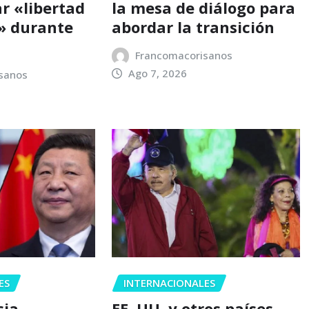
r «libertad
la mesa de diálogo para
a» durante
abordar la transición
Francomacorisanos
Ago 7, 2026
sanos
ES
INTERNACIONALES
cia
EE. UU. y otros países