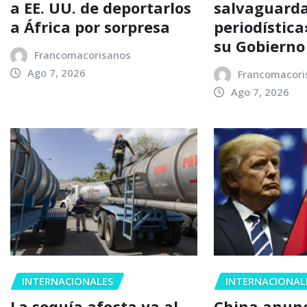
a EE. UU. de deportarlos
salvaguarda
a África por sorpresa
periodístic
su Gobierno
Francomacorisanos
Ago 7, 2026
Francomacori
Ago 7, 2026
INTERNACIONALES
INTERNACIONAL
La sequía afecta ya al
China anun