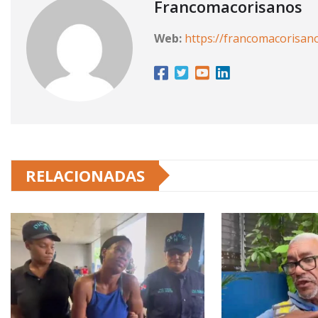
Francomacorisanos
Web:
https://francomacorisan
RELACIONADAS