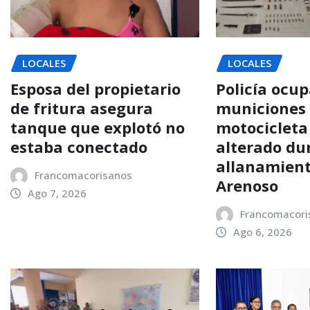
LOCALES
LOCALES
Esposa del propietario
Policía ocup
de fritura asegura
municiones
tanque que explotó no
motocicleta
estaba conectado
alterado du
allanamient
Francomacorisanos
Arenoso
Ago 7, 2026
Francomacori
Ago 6, 2026