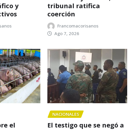
fico y
tribunal ratifica
ctivos
coerción
sanos
Francomacorisanos
Ago 7, 2026
NACIONALES
re el
El testigo que se negó a