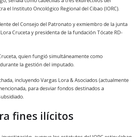
ago, señala como cabecillas a tres exdirectivos del
a el Instituto Oncológico Regional del Cibao (IORC).
ente del Consejo del Patronato y exmiembro de la junta
e Lora Cruceta y presidenta de la fundación Tócate RD-
 Cruceta, quien fungió simultáneamente como
 durante la gestión del imputado.
achada, incluyendo Vargas Lora & Asociados (actualmente
mencionada, para desviar fondos destinados a
subsidiado.
 fines ilícitos
a investigación, aunque los estatutos del IORC estipulaban