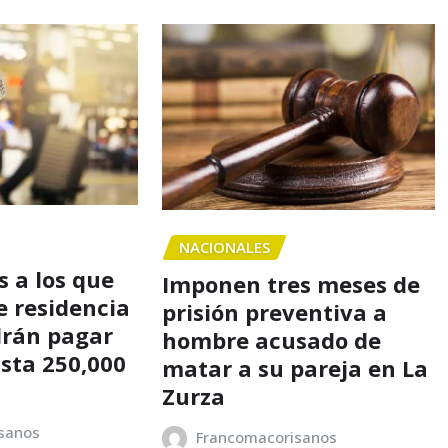
NACIONALES
 a los que
Imponen tres meses de
e residencia
prisión preventiva a
drán pagar
hombre acusado de
asta 250,000
matar a su pareja en La
Zurza
sanos
Francomacorisanos