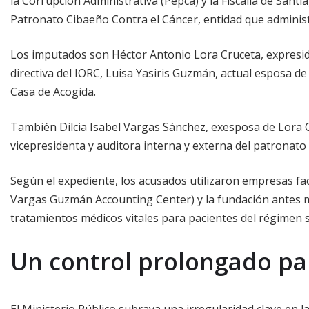
la Corrupción Administrativa (Pepca) y la Fiscalía de Santi
Patronato Cibaeño Contra el Cáncer, entidad que administr
Los imputados son Héctor Antonio Lora Cruceta, expresid
directiva del IORC, Luisa Yasiris Guzmán, actual esposa d
Casa de Acogida.
También Dilcia Isabel Vargas Sánchez, exesposa de Lora
vicepresidenta y auditora interna y externa del patronato
Según el expediente, los acusados utilizaron empresas f
Vargas Guzmán Accounting Center) y la fundación antes 
tratamientos médicos vitales para pacientes del régimen 
Un control prolongado para
El Ministerio Público subraya una irregularidad clave en l