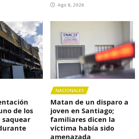
Ago 8, 2026
NACIONALES
entación
Matan de un disparo a
uno de los
joven en Santiago;
 saquear
familiares dicen la
durante
víctima había sido
amenazada