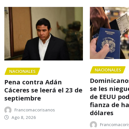
NACIONALES
NACIONALES
Dominicanos
Pena contra Adán
se les niegu
Cáceres se leerá el 23 de
de EEUU po
septiembre
fianza de h
Francomacorisanos
dólares
Ago 8, 2026
Francomacori