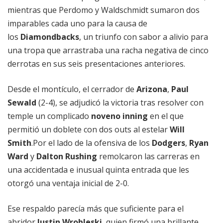
mientras que Perdomo y Waldschmidt sumaron dos
imparables cada uno para la causa de
los
Diamondbacks
, un triunfo con sabor a alivio para
una tropa que arrastraba una racha negativa de cinco
derrotas en sus seis presentaciones anteriores.
Desde el montículo, el cerrador de
Arizona
,
Paul
Sewald
(2-4), se adjudicó la victoria tras resolver con
temple un complicado
noveno inning
en el que
permitió un doblete con dos outs al estelar
Will
Smith
.Por el lado de la ofensiva de los
Dodgers
,
Ryan
Ward
y
Dalton Rushing
remolcaron las carreras en
una accidentada e inusual quinta entrada que les
otorgó una ventaja inicial de 2-0.
Ese respaldo parecía más que suficiente para el
abridor
Justin Wrobleski
, quien firmó una brillante