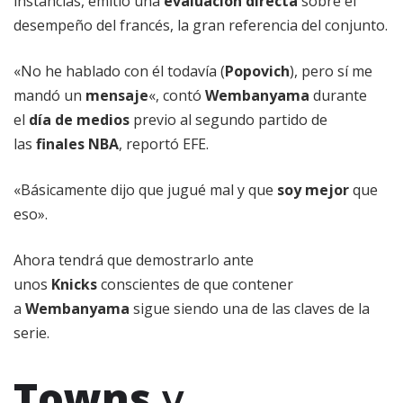
instancias, emitió una
evaluación directa
sobre el
desempeño del francés, la gran referencia del conjunto.
«No he hablado con él todavía (
Popovich
), pero sí me
mandó un
mensaje
«, contó
Wembanyama
durante
el
día de medios
previo al segundo partido de
las
finales NBA
, reportó EFE.
«Básicamente dijo que jugué mal y que
soy mejor
que
eso».
Ahora tendrá que demostrarlo ante
unos
Knicks
conscientes de que contener
a
Wembanyama
sigue siendo una de las claves de la
serie.
Towns
y