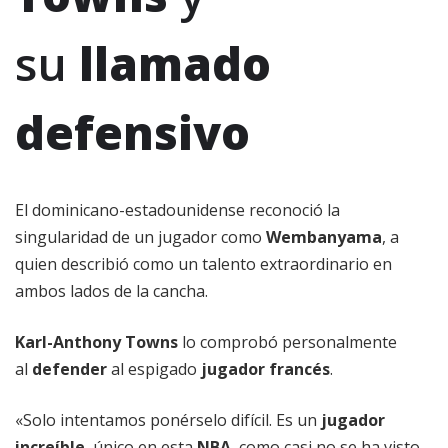
su
llamado
defensivo
El dominicano-estadounidense reconoció la
singularidad de un jugador como
Wembanyama
, a
quien describió como un talento extraordinario en
ambos lados de la cancha.
Karl-Anthony Towns
lo comprobó personalmente
al
defender
al espigado
jugador francés
.
«Solo intentamos ponérselo difícil. Es un
jugador
increíble
, único en esta
NBA
, como casi no se ha visto