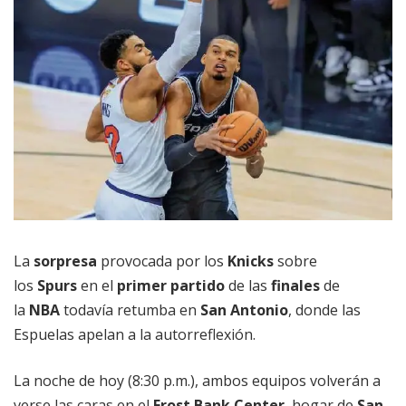
La
sorpresa
provocada por los
Knicks
sobre
los
Spurs
en el
primer partido
de las
finales
de
la
NBA
todavía retumba en
San Antonio
, donde las
Espuelas apelan a la autorreflexión.
La noche de hoy (8:30 p.m.), ambos equipos volverán a
verse las caras en el
Frost Bank Center
, hogar de
San