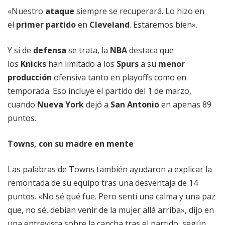
«Nuestro
ataque
siempre se recuperará. Lo hizo en
el
primer partido
en
Cleveland
. Estaremos bien».
Y si de
defensa
se trata, la
NBA
destaca que
los
Knicks
han limitado a los
Spurs
a su
menor
producción
ofensiva tanto en playoffs como en
temporada. Eso incluye el partido del 1 de marzo,
cuando
Nueva York
dejó a
San Antonio
en apenas 89
puntos.
Towns, con su madre en mente
Las palabras de Towns también ayudaron a explicar la
remontada de su equipo tras una desventaja de 14
puntos. «No sé qué fue. Pero sentí una calma y una paz
que, no sé, debían venir de la mujer allá arriba», dijo en
una entrevista sobre la cancha tras el partido, según