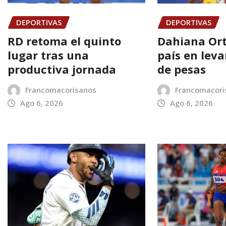
DEPORTIVAS
DEPORTIVAS
RD retoma el quinto
Dahiana Orti
lugar tras una
país en lev
productiva jornada
de pesas
Francomacorisanos
Francomacori
Ago 6, 2026
Ago 6, 2026