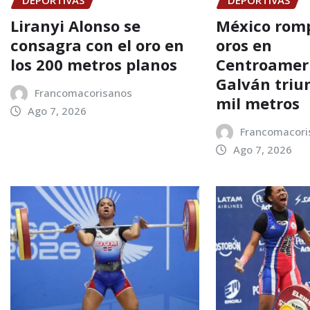
DEPORTIVAS
DEPORTIVAS
Liranyi Alonso se
México romp
consagra con el oro en
oros en
los 200 metros planos
Centroamer
Galván triu
Francomacorisanos
mil metros
Ago 7, 2026
Francomacori
Ago 7, 2026