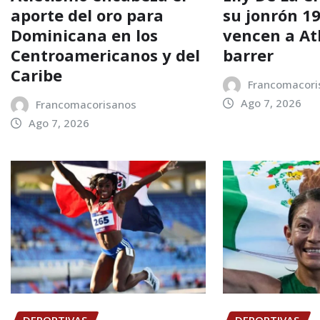
aporte del oro para
su jonrón 19
Dominicana en los
vencen a At
Centroamericanos y del
barrer
Caribe
Francomacori
Ago 7, 2026
Francomacorisanos
Ago 7, 2026