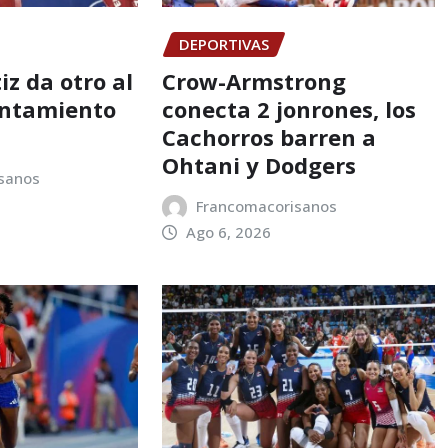
DEPORTIVAS
z da otro al
Crow-Armstrong
antamiento
conecta 2 jonrones, los
Cachorros barren a
Ohtani y Dodgers
sanos
Francomacorisanos
Ago 6, 2026