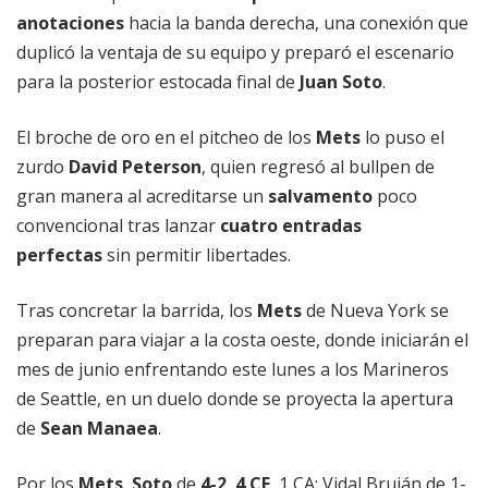
anotaciones
hacia la banda derecha, una conexión que
duplicó la ventaja de su equipo y preparó el escenario
para la posterior estocada final de
Juan Soto
.
El broche de oro en el pitcheo de los
Mets
lo puso el
zurdo
David Peterson
, quien regresó al bullpen de
gran manera al acreditarse un
salvamento
poco
convencional tras lanzar
cuatro entradas
perfectas
sin permitir libertades.
Tras concretar la barrida, los
Mets
de Nueva York se
preparan para viajar a la costa oeste, donde iniciarán el
mes de junio enfrentando este lunes a los Marineros
de Seattle, en un duelo donde se proyecta la apertura
de
Sean Manaea
.
Por los
Mets
,
Soto
de
4-2
,
4 CE
, 1 CA; Vidal Bruján de 1-