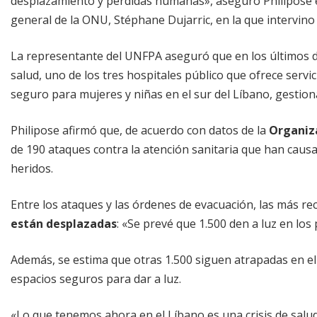
desplazamiento y pérdidas humanas», aseguró Philipose en
general de la ONU, Stéphane Dujarric, en la que intervino
La representante del UNFPA aseguró que en los últimos dí
salud, uno de los tres hospitales público que ofrece servi
seguro para mujeres y niñas en el sur del Líbano, gestio
Philipose afirmó que, de acuerdo con datos de la
Organiza
de 190 ataques contra la atención sanitaria que han causa
heridos.
Entre los ataques y las órdenes de evacuación, las más re
están desplazadas
: «Se prevé que 1.500 den a luz en los 
Además, se estima que otras 1.500 siguen atrapadas en el s
espacios seguros para dar a luz.
«Lo que tenemos ahora en el Líbano es una crisis de salud