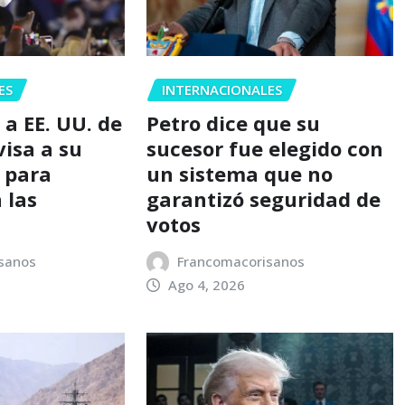
ES
INTERNACIONALES
 a EE. UU. de
Petro dice que su
visa a su
sucesor fue elegido con
 para
un sistema que no
 las
garantizó seguridad de
votos
sanos
Francomacorisanos
Ago 4, 2026