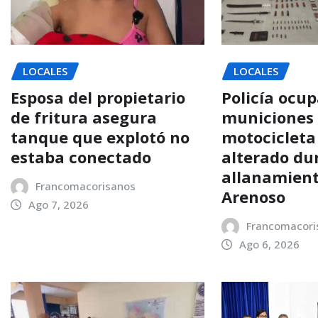
LOCALES
LOCALES
Esposa del propietario
Policía ocup
de fritura asegura
municiones
tanque que explotó no
motocicleta
estaba conectado
alterado du
allanamient
Francomacorisanos
Arenoso
Ago 7, 2026
Francomacori
Ago 6, 2026