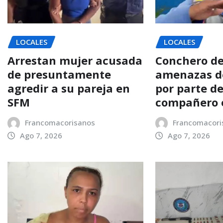
LOCALES
LOCALES
Arrestan mujer acusada
Conchero d
de presuntamente
amenazas d
agredir a su pareja en
por parte d
SFM
compañero 
Francomacorisanos
Francomacori
Ago 7, 2026
Ago 7, 2026