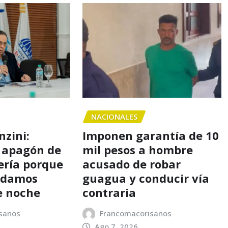
NACIONALES
nzini:
Imponen garantía de 10
 apagón de
mil pesos a hombre
ería porque
acusado de robar
o damos
guagua y conducir vía
e noche
contraria
sanos
Francomacorisanos
Ago 7, 2026