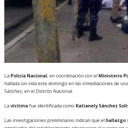
La
Policía Nacional
, en coordinación con el
Ministerio P
hallada sin vida este domingo en las inmediaciones de un
Sánchez, en el Distrito Nacional.
La
víctima
fue identificada como
Katianely Sánchez Solí
Las investigaciones preliminares indican que el
hallazgo
s
empleados del establecimiento observaron el cuerpo en un 