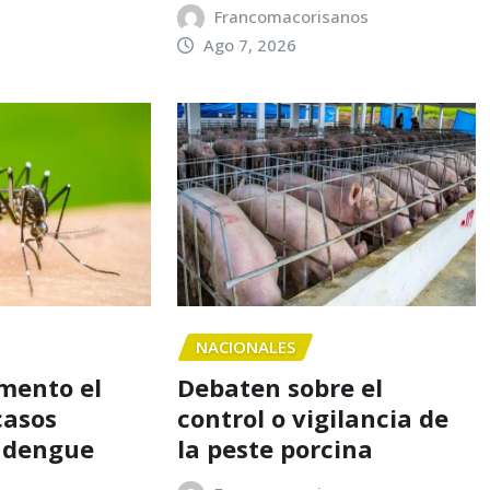
Francomacorisanos
Ago 7, 2026
NACIONALES
mento el
Debaten sobre el
casos
control o vigilancia de
e dengue
la peste porcina