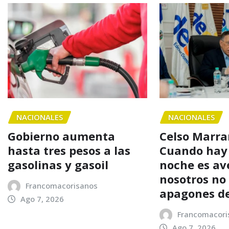
NACIONALES
NACIONALES
Gobierno aumenta
Celso Marra
hasta tres pesos a las
Cuando hay
gasolinas y gasoil
noche es av
nosotros n
Francomacorisanos
apagones d
Ago 7, 2026
Francomacori
Ago 7, 2026