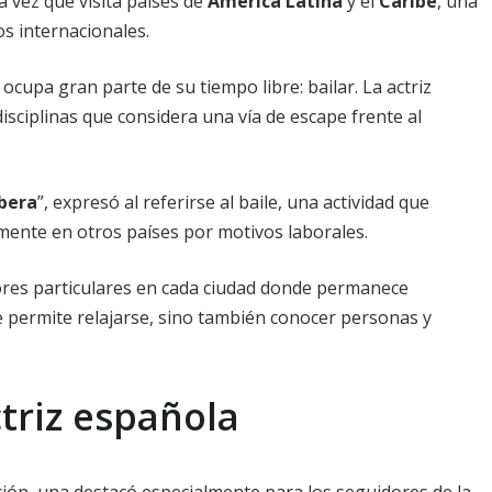
da vez que visita países de
América Latina
y el
Caribe
, una
os internacionales.
 ocupa gran parte de su tiempo libre: bailar. La actriz
 disciplinas que considera una vía de escape frente al
bera
”, expresó al referirse al baile, una actividad que
ente en otros países por motivos laborales.
sores particulares en cada ciudad donde permanece
e permite relajarse, sino también conocer personas y
ctriz española
ción, una destacó especialmente para los seguidores de la