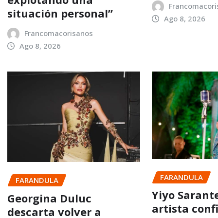
Francomacori
situación personal”
Ago 8, 2026
Francomacorisanos
Ago 8, 2026
FARANDULA
FARANDULA
Yiyo Sarant
Georgina Duluc
artista con
descarta volver a