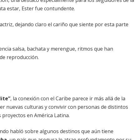
uta estar, Ester fue contundente.
a actriz, dejando claro el cariño que siente por esta parte
encia salsa, bachata y merengue, ritmos que han
 de reproducción.
lite”
, la conexión con el Caribe parece ir más allá de la
er nuevas culturas y convivir con personas de distintos
s proyectos en América Latina.
ando habló sobre algunos destinos que aún tiene
ba
, un país que asegura le atrae profundamente por su