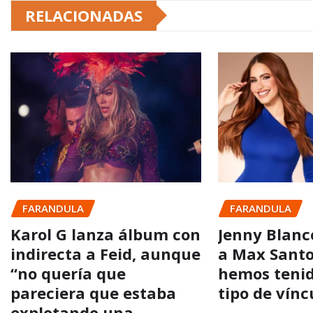
RELACIONADAS
FARANDULA
FARANDULA
Karol G lanza álbum con
Jenny Blanc
indirecta a Feid, aunque
a Max Santo
“no quería que
hemos teni
pareciera que estaba
tipo de vínc
explotando una