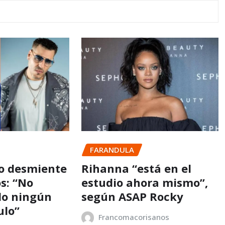
FARANDULA
o desmiente
Rihanna “está en el
s: “No
estudio ahora mismo”,
do ningún
según ASAP Rocky
ulo”
Francomacorisanos