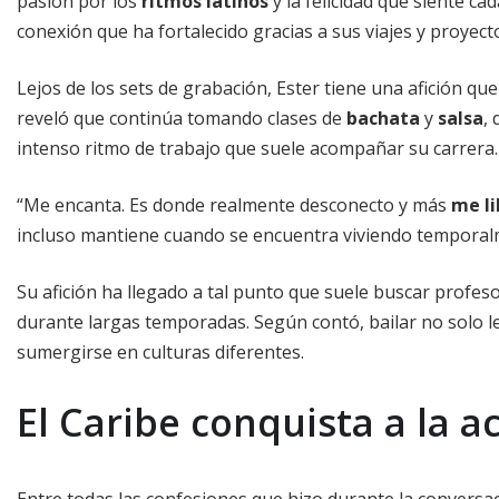
pasión por los
ritmos latinos
y la felicidad que siente ca
conexión que ha fortalecido gracias a sus viajes y proyect
Lejos de los sets de grabación, Ester tiene una afición que
reveló que continúa tomando clases de
bachata
y
salsa
,
intenso ritmo de trabajo que suele acompañar su carrera.
“Me encanta. Es donde realmente desconecto y más
me li
incluso mantiene cuando se encuentra viviendo temporalm
Su afición ha llegado a tal punto que suele buscar profe
durante largas temporadas. Según contó, bailar no solo l
sumergirse en culturas diferentes.
El Caribe conquista a la a
Entre todas las confesiones que hizo durante la conversa