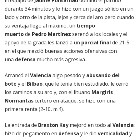
El equipo de
Jaume Ponsarnau
dominó el partido
durante 34 minutos y lo hizo con un juego sólido en un
lado y otro de la pista, lejos y cerca del aro pero cuando
su ventaja llegó al máximo, un
tiempo
muerto
de
Pedro Martínez
serenó a los locales y el
apoyo de la grada les lanzó a un
parcial final
de 21-5
en el que mezcló buenas acciones ofensivas con
una
defensa
mucho más agresiva.
Arrancó el
Valencia
algo pesado y
abusando del
bote
y el
Bilbao
, que le tenía bien estudiado, le cerró
los caminos a su aro y, con el lituano
Margiris
Normantas
certero en ataque, se hizo con una
primera renta (2-10, m.4).
La entrada de
Braxton Key
mejoró en todo al
Valencia
:
hizo de pegamento en
defensa
y le dio
verticalidad
y