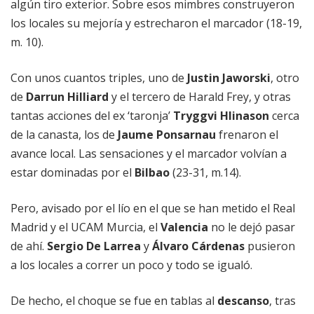
algún tiro exterior. Sobre esos mimbres construyeron
los locales su mejoría y estrecharon el marcador (18-19,
m. 10).
Con unos cuantos triples, uno de
Justin Jaworski
, otro
de
Darrun Hilliard
y el tercero de Harald Frey, y otras
tantas acciones del ex ‘taronja’
Tryggvi Hlinason
cerca
de la canasta, los de
Jaume Ponsarnau
frenaron el
avance local. Las sensaciones y el marcador volvían a
estar dominadas por el
Bilbao
(23-31, m.14).
Pero, avisado por el lío en el que se han metido el Real
Madrid y el UCAM Murcia, el
Valencia
no le dejó pasar
de ahí.
Sergio De Larrea
y
Álvaro Cárdenas
pusieron
a los locales a correr un poco y todo se igualó.
De hecho, el choque se fue en tablas al
descanso
, tras