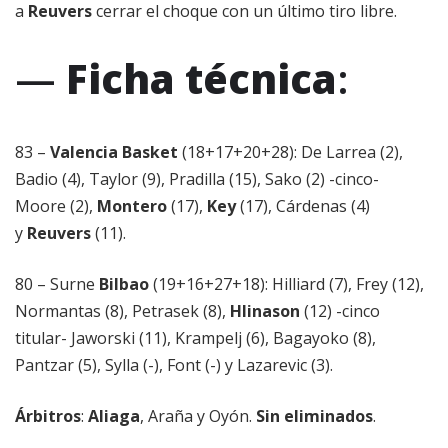
a
Reuvers
cerrar el choque con un último tiro libre.
—
Ficha técnica
:
83 –
Valencia Basket
(18+17+20+28): De Larrea (2),
Badio (4), Taylor (9), Pradilla (15), Sako (2) -cinco-
Moore (2),
Montero
(17),
Key
(17), Cárdenas (4)
y
Reuvers
(11).
80 – Surne
Bilbao
(19+16+27+18): Hilliard (7), Frey (12),
Normantas (8), Petrasek (8),
Hlinason
(12) -cinco
titular- Jaworski (11), Krampelj (6), Bagayoko (8),
Pantzar (5), Sylla (-), Font (-) y Lazarevic (3).
Árbitros
:
Aliaga
, Araña y Oyón.
Sin eliminados
.