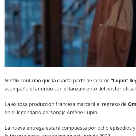
Netflix confirmó que la cuarta parte de la serie
“Lupin”
ll
acompañó el anuncio con el lanzamiento del póster oficia
La exitosa producción francesa marcará el regreso de
Om
en el legendario personaje Arsène Lupin.
La nueva entrega estará compuesta por ocho episodios y c
la tercera parte, estrenada en octubre de 2023.