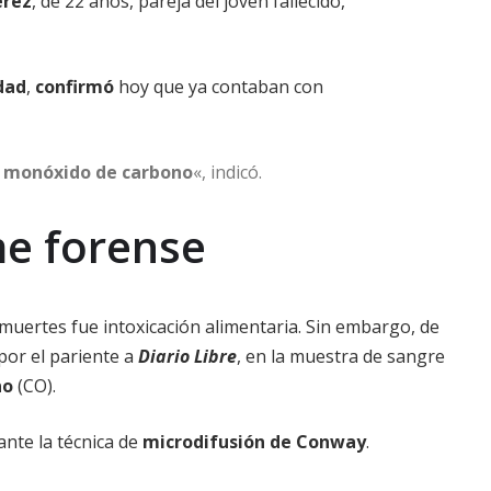
érez
, de 22 años, pareja del joven fallecido,
dad
,
confirmó
hoy que ya contaban con
r
monóxido de carbono
«, indicó.
me forense
 muertes fue intoxicación alimentaria. Sin embargo, de
por el pariente a
Diario Libre
, en la muestra de sangre
no
(CO).
nte la técnica de
microdifusión de Conway
.