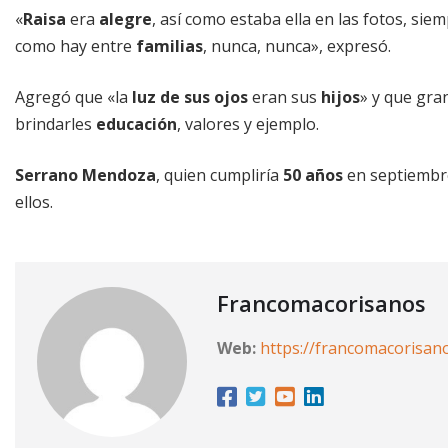
«
Raisa
era
alegre
, así como estaba ella en las fotos, si
como hay entre
familias
, nunca, nunca», expresó.
Agregó que «la
luz de sus ojos
eran sus
hijos
» y que gra
brindarles
educación
, valores y ejemplo.
Serrano Mendoza
, quien cumpliría
50 años
en septiembre
ellos.
Francomacorisanos
Web:
https://francomacorisan