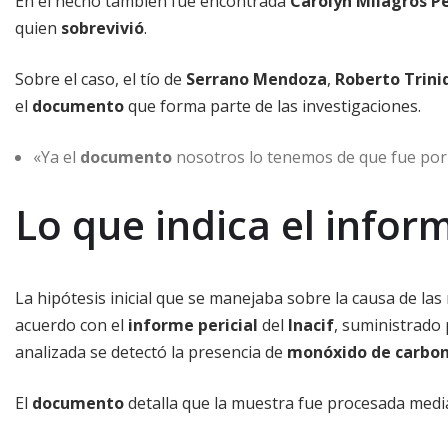
En el hecho también fue encontrada
Carolyn Milagros P
quien
sobrevivió
.
Sobre el caso, el tío de
Serrano Mendoza
,
Roberto Trini
el
documento
que forma parte de las investigaciones.
«Ya el
documento
nosotros lo tenemos de que fue po
Lo que indica el infor
La hipótesis inicial que se manejaba sobre la causa de las
acuerdo con el
informe pericial
del
Inacif
, suministrado 
analizada se detectó la presencia de
monóxido de carbo
El
documento
detalla que la muestra fue procesada media