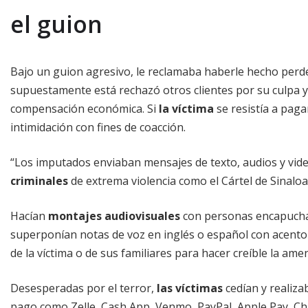
el guion
Bajo un guion agresivo, le reclamaba haberle hecho perde
supuestamente está rechazó otros clientes por su culpa y
compensación económica. Si
la víctima
se resistía a paga
intimidación con fines de coacción.
“Los imputados enviaban mensajes de texto, audios y vid
criminales
de extrema violencia como el Cártel de Sinalo
Hacían
montajes audiovisuales
con personas encapuchad
superponían notas de voz en inglés o español con acent
de la víctima o de sus familiares para hacer creíble la am
Desesperadas por el terror,
las víctimas
cedían y realizab
pago como Zelle, Cash App, Venmo, PayPal, Apple Pay, Chi