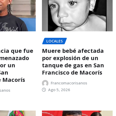
LOCALES
cia que fue
Muere bebé afectada
amenazado
por explosión de un
or un
tanque de gas en San
San
Francisco de Macorís
e Macorís
Francomacorisanos
Ago 5, 2026
sanos