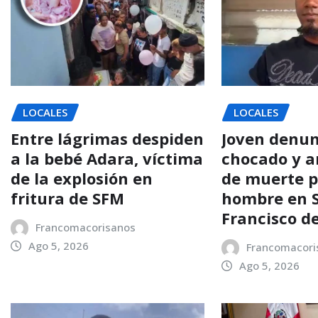
LOCALES
LOCALES
Entre lágrimas despiden
Joven denun
a la bebé Adara, víctima
chocado y 
de la explosión en
de muerte p
fritura de SFM
hombre en 
Francisco d
Francomacorisanos
Ago 5, 2026
Francomacori
Ago 5, 2026