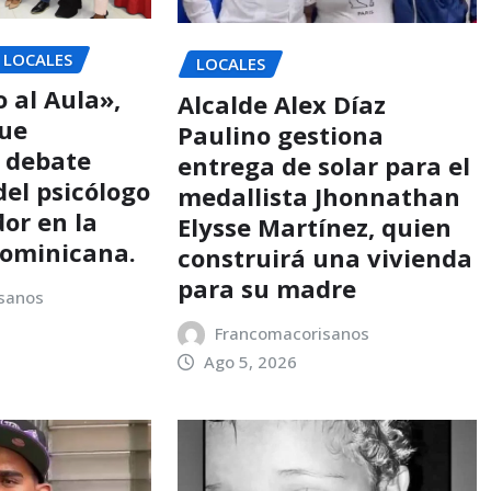
LOCALES
LOCALES
 al Aula»,
Alcalde Alex Díaz
que
Paulino gestiona
l debate
entrega de solar para el
 del psicólogo
medallista Jhonnathan
dor en la
Elysse Martínez, quien
dominicana.
construirá una vivienda
para su madre
sanos
Francomacorisanos
Ago 5, 2026