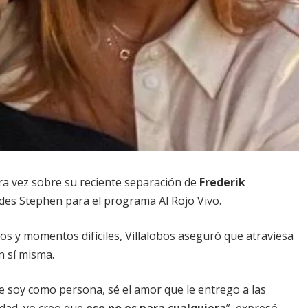
a vez sobre su reciente separación de
Frederik
rdes Stephen para el programa Al Rojo Vivo.
s y momentos difíciles, Villalobos aseguró que atraviesa
n sí misma.
ue soy como persona, sé el amor que le entrego a las
rdad, yo creo que
eso no es para cualquiera
”, expresó.