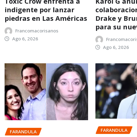
Toxic Crow enfrenta a
Karol G anu
indigente por lanzar
colaboracio
piedras en Las Américas
Drake y Bru
para su nu
Francomacorisanos
Ago 6, 2026
Francomacori
Ago 6, 2026
FARANDULA
FARANDULA