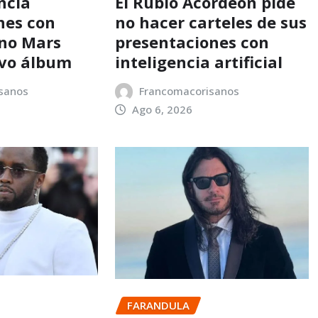
ncia
El Rubio Acordeón pide
nes con
no hacer carteles de sus
no Mars
presentaciones con
evo álbum
inteligencia artificial
sanos
Francomacorisanos
Ago 6, 2026
FARANDULA