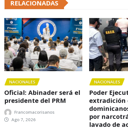
RELACIONADAS
NACIONALES
NACIONALES
Oficial: Abinader será el
Poder Ejecu
presidente del PRM
extradición
dominicanos
Francomacorisanos
por narcotrá
Ago 7, 2026
lavado de a