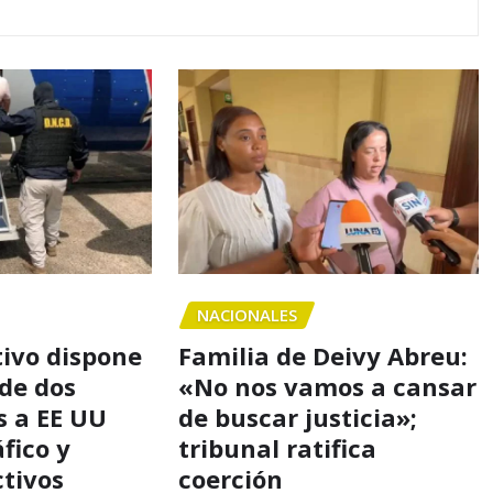
NACIONALES
tivo dispone
Familia de Deivy Abreu:
 de dos
«No nos vamos a cansar
 a EE UU
de buscar justicia»;
fico y
tribunal ratifica
ctivos
coerción