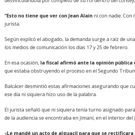
desvinculándola por completo de su rol dentro del consej
“Esto no tiene que ver con Jean Alain
ni con nadie. Con m
jurista.
Según explicó el abogado, la demanda surge a raíz de una
los medios de comunicación los días 17 y 25 de febrero.
En esa ocasión,
la fiscal afirmó ante la opinión públic
que estaba obstruyendo el proceso en el Segundo Tribun
Balcácer desmintió estas afirmaciones asegurando que cue
ese día ni siquiera hizo uso de la palabra.
El jurista señaló que ni siquiera tenía turno asignado para
de la audiencia se encontraba en Jimaní, en el interior del 
«
Le mandé un acto de alguacil para que se rectificara