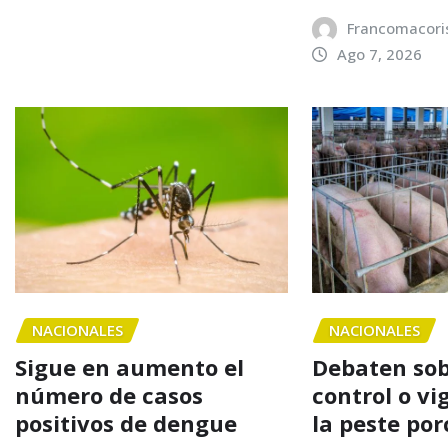
Francomacori
Ago 7, 2026
NACIONALES
NACIONALES
Sigue en aumento el
Debaten sob
número de casos
control o vi
positivos de dengue
la peste por