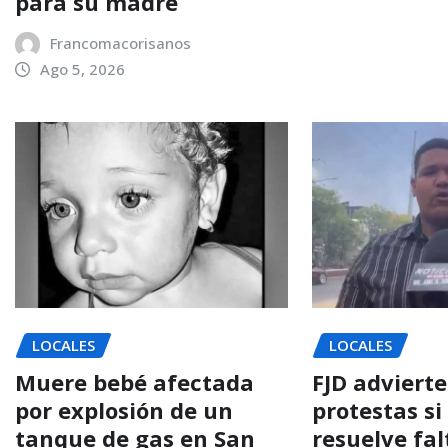
para su madre
Francomacorisanos
Ago 5, 2026
LOCALES
LOCALES
Muere bebé afectada
FJD advierte
por explosión de un
protestas si
tanque de gas en San
resuelve fal