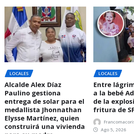
LOCALES
LOCALES
Alcalde Alex Díaz
Entre lágri
Paulino gestiona
a la bebé Ad
entrega de solar para el
de la explos
medallista Jhonnathan
fritura de 
Elysse Martínez, quien
Francomacori
construirá una vivienda
Ago 5, 2026