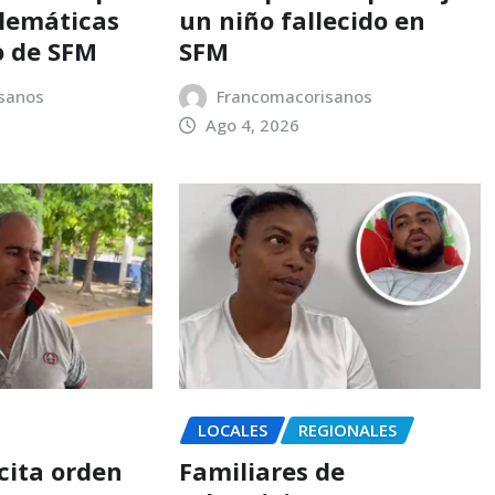
blemáticas
un niño fallecido en
o de SFM
SFM
sanos
Francomacorisanos
Ago 4, 2026
LOCALES
REGIONALES
cita orden
Familiares de