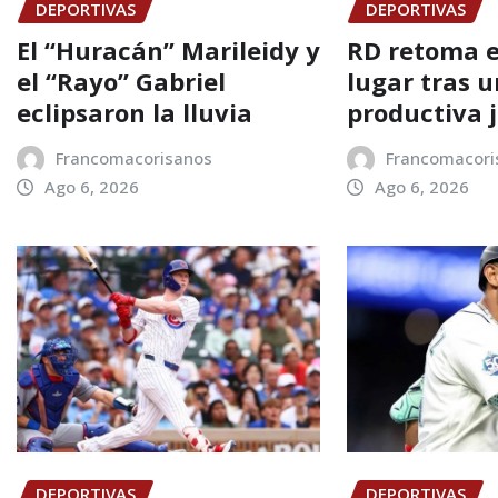
DEPORTIVAS
DEPORTIVAS
El “Huracán” Marileidy y
RD retoma e
el “Rayo” Gabriel
lugar tras 
eclipsaron la lluvia
productiva 
Francomacorisanos
Francomacori
Ago 6, 2026
Ago 6, 2026
DEPORTIVAS
DEPORTIVAS