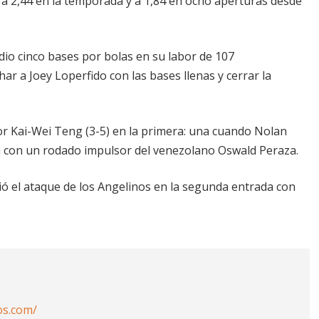
d a 2,44 en la temporada y a 1,84 en ocho aperturas desde
 dio cinco bases por bolas en su labor de 107
r a Joey Loperfido con las bases llenas y cerrar la
or Kai-Wei Teng (3-5) en la primera: una cuando Nolan
tra con un rodado impulsor del venezolano Oswald Peraza.
ó el ataque de los Angelinos en la segunda entrada con
os.com/