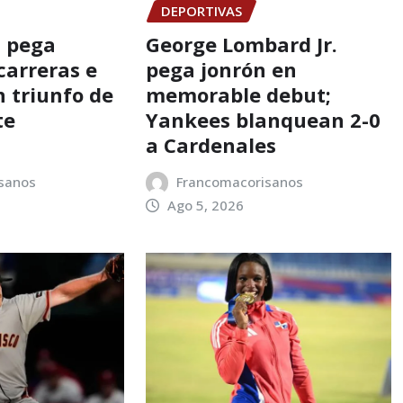
DEPORTIVAS
s pega
George Lombard Jr.
carreras e
pega jonrón en
n triunfo de
memorable debut;
te
Yankees blanquean 2-0
a Cardenales
sanos
Francomacorisanos
Ago 5, 2026