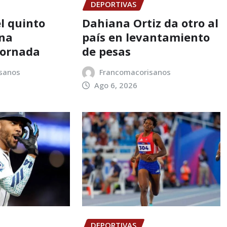
DEPORTIVAS
l quinto
Dahiana Ortiz da otro al
una
país en levantamiento
jornada
de pesas
sanos
Francomacorisanos
Ago 6, 2026
DEPORTIVAS