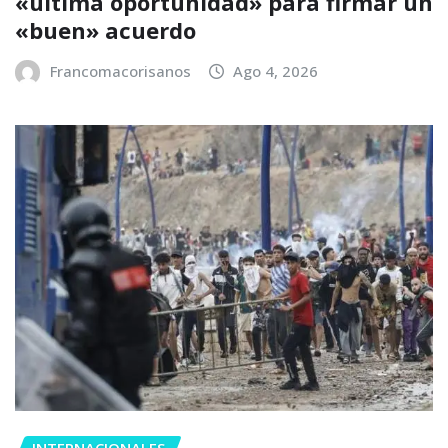
«última oportunidad» para firmar un
«buen» acuerdo
Francomacorisanos
Ago 4, 2026
INTERNACIONALES