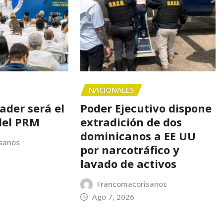
NACIONALES
nader será el
Poder Ejecutivo dispone
del PRM
extradición de dos
dominicanos a EE UU
sanos
por narcotráfico y
lavado de activos
Francomacorisanos
Ago 7, 2026