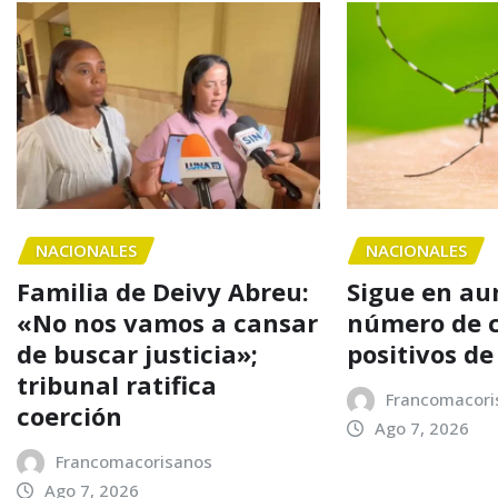
NACIONALES
NACIONALES
Familia de Deivy Abreu:
Sigue en au
«No nos vamos a cansar
número de 
de buscar justicia»;
positivos d
tribunal ratifica
Francomacori
coerción
Ago 7, 2026
Francomacorisanos
Ago 7, 2026