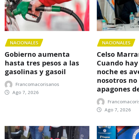
NACIONALES
NACIONALES
Gobierno aumenta
Celso Marra
hasta tres pesos a las
Cuando hay
gasolinas y gasoil
noche es av
nosotros n
Francomacorisanos
apagones d
Ago 7, 2026
Francomacori
Ago 7, 2026