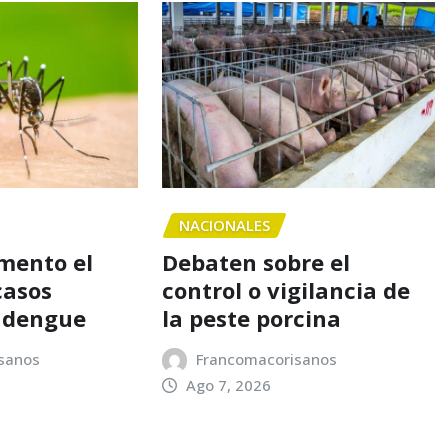
NACIONALES
mento el
Debaten sobre el
casos
control o vigilancia de
e dengue
la peste porcina
sanos
Francomacorisanos
Ago 7, 2026