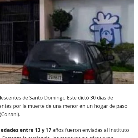
lescentes de Santo Domingo Este dictó 30 días de
centes por la muerte de una menor en un hogar de paso
(Conani).
 edades entre 13 y 17
años fueron enviadas al Instituto