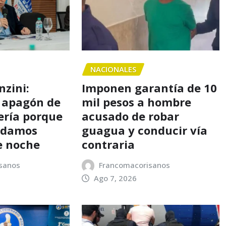
NACIONALES
nzini:
Imponen garantía de 10
 apagón de
mil pesos a hombre
ería porque
acusado de robar
o damos
guagua y conducir vía
e noche
contraria
sanos
Francomacorisanos
Ago 7, 2026