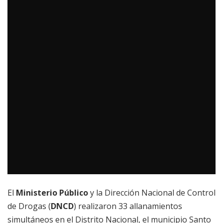
El
Ministerio Público
y la Dirección Nacional de Control
de Drogas (
DNCD
) realizaron 33 allanamientos
simultáneos en el Distrito Nacional, el municipio Santo