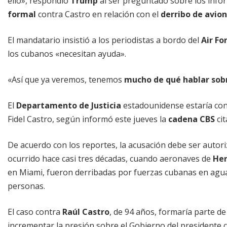
ello», respondió
Trump
al ser preguntado sobre los inf
formal
contra Castro en relación con el
derribo de avio
El mandatario insistió a los periodistas a bordo del
Air Fo
los cubanos «necesitan ayuda».
«Así que ya veremos, tenemos
mucho de qué hablar
sob
El
Departamento de Justicia
estadounidense estaría co
Fidel Castro, según informó este jueves la
cadena CBS
cit
De acuerdo con los reportes, la acusación debe ser autor
ocurrido hace casi tres décadas, cuando aeronaves de
Her
en Miami, fueron derribadas por fuerzas cubanas en agua
personas.
El caso contra
Raúl Castro
, de 94 años, formaría parte d
incrementar la presión sobre el Gobierno del presidente 