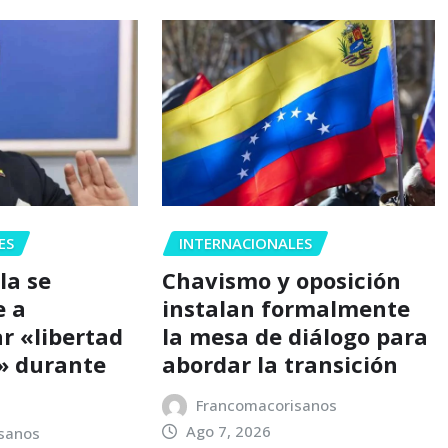
ES
INTERNACIONALES
la se
Chavismo y oposición
 a
instalan formalmente
r «libertad
la mesa de diálogo para
a» durante
abordar la transición
Francomacorisanos
Ago 7, 2026
sanos