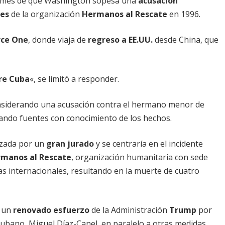
ormes de que Washington sopesa una
acusación
nes
de la organización
Hermanos al Rescate
en 1996.
rce One
, donde viaja de
regreso a EE.UU.
desde China, que
re Cuba
«, se limitó a responder.
nsiderando una acusación contra el hermano menor de
ando fuentes con conocimiento de los hechos.
izada por un
gran jurado
y se centraría en el incidente
manos al Rescate
, organización humanitaria con sede
s internacionales, resultando en la muerte de cuatro
e un
renovado esfuerzo
de la Administración
Trump
por
cubano, Miguel Díaz-Canel, en paralelo a otras medidas