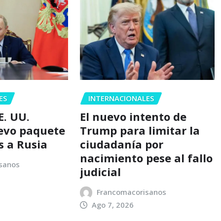
ES
INTERNACIONALES
E. UU.
El nuevo intento de
evo paquete
Trump para limitar la
s a Rusia
ciudadanía por
nacimiento pese al fallo
sanos
judicial
Francomacorisanos
Ago 7, 2026