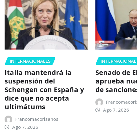
INTERNACIONALES
INTERNACIONAL
Italia mantendrá la
Senado de E
suspensión del
aprueba nu
Schengen con España y
de sancione
dice que no acepta
Francomacori
ultimátums
Ago 7, 2026
Francomacorisanos
Ago 7, 2026