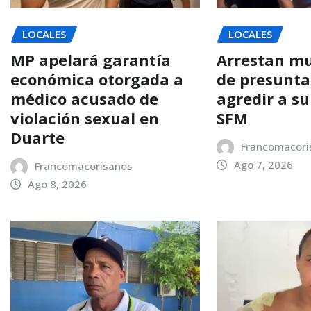
LOCALES
LOCALES
MP apelará garantía
Arrestan mu
económica otorgada a
de presunt
médico acusado de
agredir a su
violación sexual en
SFM
Duarte
Francomacori
Ago 7, 2026
Francomacorisanos
Ago 8, 2026