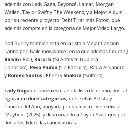
además con Lady Gaga, Beyoncé, Lamar, Morgan
Wallen, Taylor Swift y The Weekend; y a Mejor Álbum
por su reciente proyecto ‘Debí Tirar más Fotos’, que
además compite en la categoría de Mejor Video Largo.
Bad Bunny también está en la lista a Mejor Canción
Latina por ‘Baile inolvidable’, en la que además figuran
J
Balvin
(‘Río’),
Karol G
(‘Si Antes te Hubiera
Conocido’),
Peso Pluma
(‘La Patrulla’), Rauw Alejandro
y
Romeo Santos
(‘Khé?’) y
Shakira
(‘Soltera’).
Lady Gaga
encabeza este año la lista de nominados al
figurar en
doce categorías,
entre ellas Artista y
Canción del Año, apoyada por su más reciente disco
‘Mayhem’ (2025), y destronando a Taylor Swift que por
dos años lideró las candidaturas.