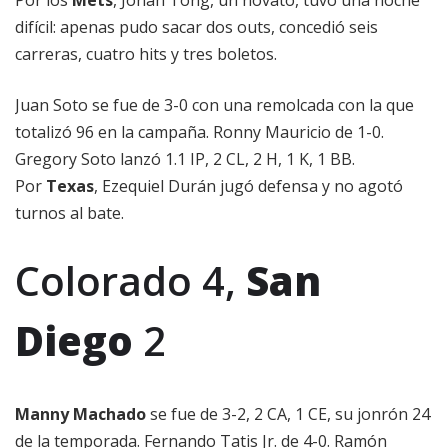
Por los
Mets
, Jonah Tong, un novato, tuvo una noche
difícil: apenas pudo sacar dos outs, concedió seis
carreras, cuatro hits y tres boletos.
Juan Soto se fue de 3-0 con una remolcada con la que
totalizó 96 en la campaña. Ronny Mauricio de 1-0.
Gregory Soto lanzó 1.1 IP, 2 CL, 2 H, 1 K, 1 BB.
Por
Texas
, Ezequiel Durán jugó defensa y no agotó
turnos al bate.
Colorado 4,
San
Diego
2
Manny Machado
se fue de 3-2, 2 CA, 1 CE, su jonrón 24
de la temporada. Fernando Tatis Jr. de 4-0. Ramón