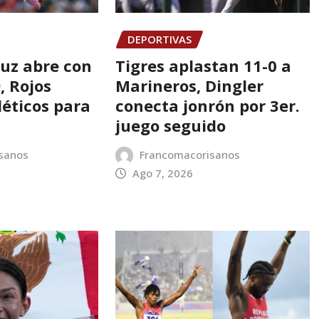
DEPORTIVAS
ruz abre con
Tigres aplastan 11-0 a
, Rojos
Marineros, Dingler
léticos para
conecta jonrón por 3er.
juego seguido
sanos
Francomacorisanos
Ago 7, 2026