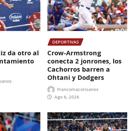
DEPORTIVAS
z da otro al
Crow-Armstrong
antamiento
conecta 2 jonrones, los
Cachorros barren a
Ohtani y Dodgers
sanos
Francomacorisanos
Ago 6, 2026