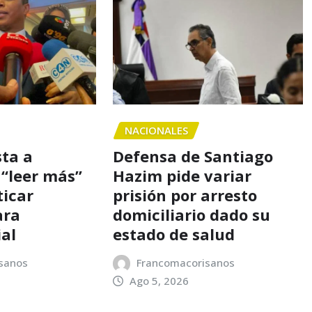
NACIONALES
sta a
Defensa de Santiago
 “leer más”
Hazim pide variar
ticar
prisión por arresto
ara
domiciliario dado su
ial
estado de salud
sanos
Francomacorisanos
Ago 5, 2026