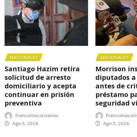
NACIONALES
NACIONALES
Santiago Hazim retira
Morrison in
solicitud de arresto
diputados a
domiciliario y acepta
antes de cri
continuar en prisión
préstamo p
preventiva
seguridad v
Francomacorisanos
Francomacori
Ago 5, 2026
Ago 5, 2026