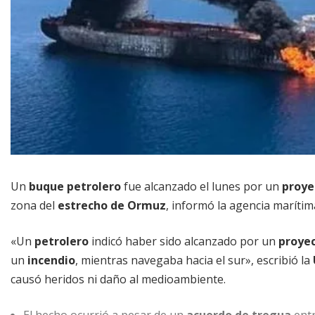
Un
buque petrolero
fue alcanzado el lunes por un
proye
zona del
estrecho de Ormuz
, informó la agencia marítim
«Un
petrolero
indicó haber sido alcanzado por un
proyec
un
incendio
, mientras navegaba hacia el sur», escribió la
causó heridos ni daño al medioambiente.
El hecho ocurrió a pesar de un
acuerdo de tregua
ent