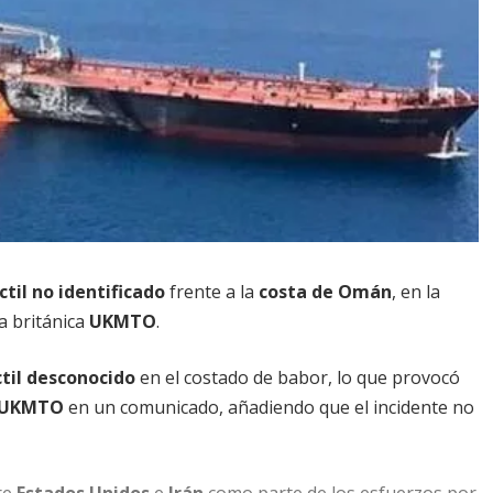
ctil no identificado
frente a la
costa de Omán
, en la
a británica
UKMTO
.
til desconocido
en el costado de babor, lo que provocó
UKMTO
en un comunicado, añadiendo que el incidente no
re
Estados Unidos
e
Irán
como parte de los esfuerzos por