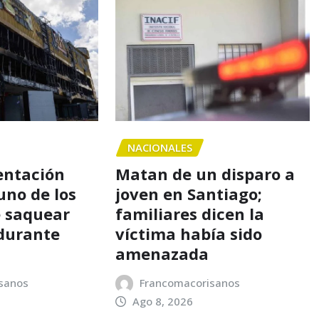
NACIONALES
entación
Matan de un disparo a
uno de los
joven en Santiago;
 saquear
familiares dicen la
durante
víctima había sido
amenazada
sanos
Francomacorisanos
Ago 8, 2026