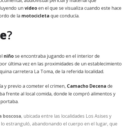
ocumental, audiovisual pericial y material que
cluyendo un
video
en el que se visualiza cuando este hace
bordo de la
motocicleta
que conducía.
te
?
el
niño
se encontraba jugando en el interior de
o por última vez en las proximidades de un establecimiento
quina carretera La Toma, de la referida localidad.
ía y previo a cometer el crimen,
Camacho Decena
de
a frente al local comida, donde le compró alimentos y
nsportaba.
a boscosa
, ubicada entre las localidades Los Asises y
 lo estranguló, abandonando el cuerpo en el lugar, que