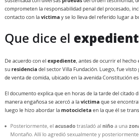
sustentada con diversas
pruebas
del orden testimonial, d
comprometen la responsabilidad penal del procesado, in
contacto con la
víctima
y se lo lleva del referido lugar a 
Que dice el
expedien
De acuerdo con el
expediente
, antes de ocurrir el hecho 
su
residencia
del sector Villa Fundación. Luego, fue vist
de venta de comida, ubicado en la avenida Constitución es
El documento explica que en horas de la tarde del citado d
manera engañosa se acercó a la
víctima
que se encontrab
luego le hizo abordar la
motocicleta
en la que él se tra
Posteriormente, el
acusado
trasladó al
niño
a una
zon
Montaño. Allí lo agredió sexualmente y posteriormente