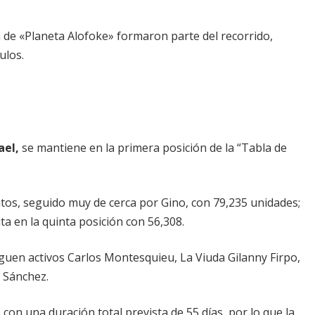
de «Planeta Alofoke» formaron parte del recorrido,
ulos.
ael,
se mantiene en la primera posición de la “Tabla de
ntos, seguido muy de cerca por Gino, con 79,235 unidades;
ta en la quinta posición con 56,308.
siguen activos Carlos Montesquieu, La Viuda Gilanny Firpo,
y Sánchez.
6 con una duración total prevista de 55 días, por lo que la