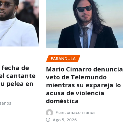
FARANDULA
 fecha de
Mario Cimarro denuncia
del cantante
veto de Telemundo
su pelea en
mientras su expareja lo
acusa de violencia
doméstica
sanos
Francomacorisanos
Ago 5, 2026