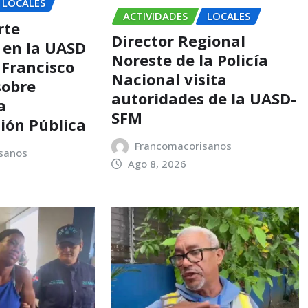
LOCALES
ACTIVIDADES
LOCALES
rte
Director Regional
 en la UASD
Noreste de la Policía
 Francisco
Nacional visita
sobre
autoridades de la UASD-
a
SFM
ión Pública
Francomacorisanos
sanos
Ago 8, 2026