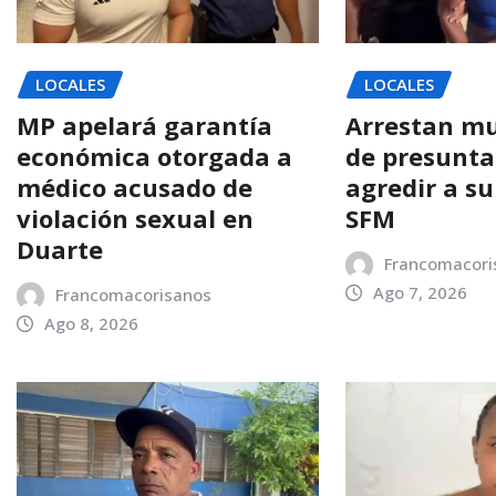
LOCALES
LOCALES
MP apelará garantía
Arrestan mu
económica otorgada a
de presunt
médico acusado de
agredir a su
violación sexual en
SFM
Duarte
Francomacori
Ago 7, 2026
Francomacorisanos
Ago 8, 2026