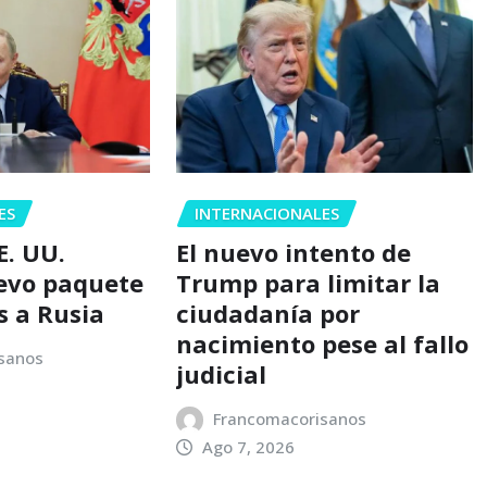
ES
INTERNACIONALES
E. UU.
El nuevo intento de
evo paquete
Trump para limitar la
s a Rusia
ciudadanía por
nacimiento pese al fallo
sanos
judicial
Francomacorisanos
Ago 7, 2026