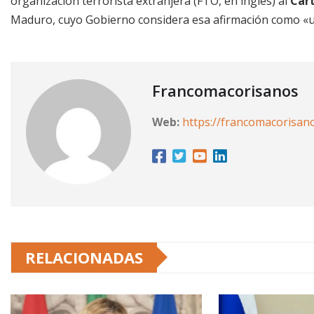
organización terrorista extranjera (FTO, en inglés) al
Cart
Maduro, cuyo Gobierno considera esa afirmación como «u
Francomacorisanos
Web:
https://francomacorisan
RELACIONADAS