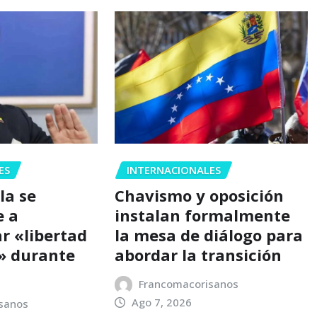
ES
INTERNACIONALES
la se
Chavismo y oposición
 a
instalan formalmente
r «libertad
la mesa de diálogo para
a» durante
abordar la transición
Francomacorisanos
Ago 7, 2026
sanos