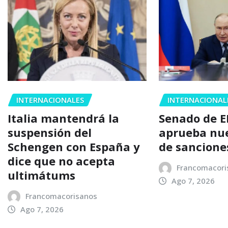
INTERNACIONALES
INTERNACIONAL
Italia mantendrá la
Senado de E
suspensión del
aprueba nu
Schengen con España y
de sancione
dice que no acepta
Francomacori
ultimátums
Ago 7, 2026
Francomacorisanos
Ago 7, 2026