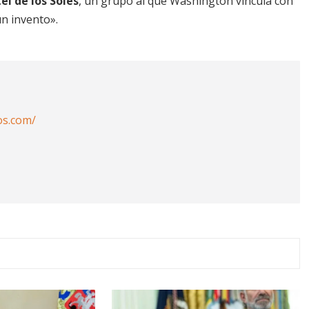
el de los Soles
, un grupo al que Washington vincula con
n invento».
os.com/