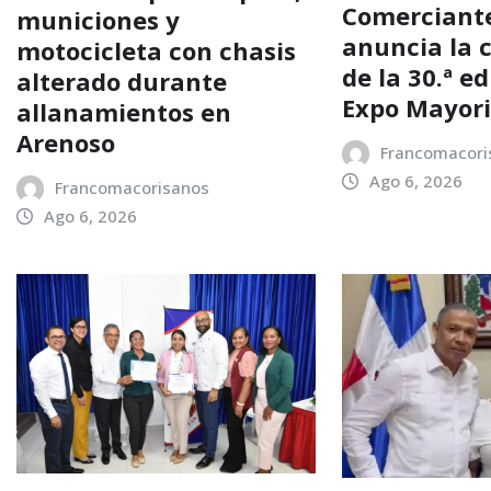
Comerciant
municiones y
anuncia la 
motocicleta con chasis
de la 30.ª e
alterado durante
Expo Mayori
allanamientos en
Arenoso
Francomacori
Ago 6, 2026
Francomacorisanos
Ago 6, 2026