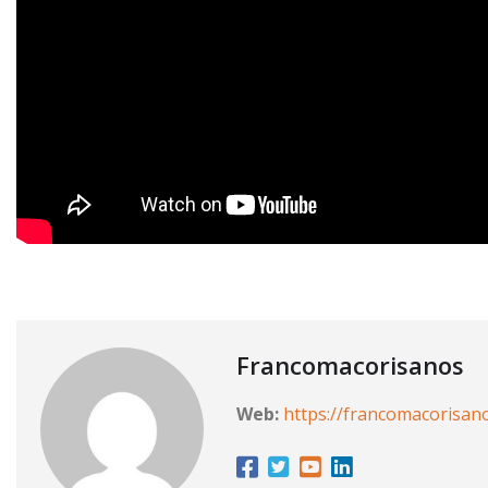
Francomacorisanos
Web:
https://francomacorisan