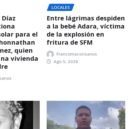
LOCALES
 Díaz
Entre lágrimas despiden
tiona
a la bebé Adara, víctima
olar para el
de la explosión en
Jhonnathan
fritura de SFM
ínez, quien
Francomacorisanos
una vivienda
Ago 5, 2026
dre
sanos