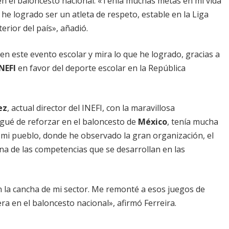
en el baloncesto nacional. «Tenía muchas metas en mi vida
he logrado ser un atleta de respeto, estable en la Liga
erior del país», añadió.
en este evento escolar y mira lo que he logrado, gracias a
NEFI
en favor del deporte escolar en la República
ez
, actual director del INEFI, con la maravillosa
egué de reforzar en el baloncesto de
México
, tenía mucha
n mi pueblo, donde he observado la gran organización, el
una de las competencias que se desarrollan en las
 la cancha de mi sector. Me remonté a esos juegos de
ra en el baloncesto nacional», afirmó Ferreira.