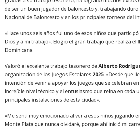
gracias a su trabajo tesonero, ha logrado muchos éxitos 
de ser un buen jugador de baloncesto y, trabajando duro, 
Nacional de Baloncesto y en los principales torneos del int
«Hace unos seis años fui uno de esos niños que participó 
Dios y a mi trabajo». Elogió el gran trabajo que realiza el
I
Dominicana.
Valoró el excelente trabajo tesonero de
Alberto Rodrígu
organización de los Juegos Escolares
2025
. «Desde que ll
intención de venir a apoyar los juegos que se celebran e
increíble nivel técnico y el entusiasmo que reina en cada 
principales instalaciones de esta ciudad».
«Me sentí muy emocionado al ver a esos niños jugando en
Monte Plata que nunca olvidaré, porque ahí inició mi carre