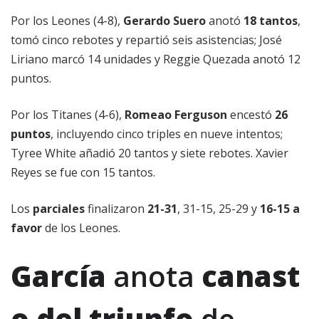
Por los Leones (4-8),
Gerardo Suero
anotó
18 tantos
,
tomó cinco rebotes y repartió seis asistencias; José
Liriano marcó 14 unidades y Reggie Quezada anotó 12
puntos.
Por los Titanes (4-6),
Romeao Ferguson
encestó
26
puntos
, incluyendo cinco triples en nueve intentos;
Tyree White añadió 20 tantos y siete rebotes. Xavier
Reyes se fue con 15 tantos.
Los
parciales
finalizaron
21-31
, 31-15, 25-29 y
16-15 a
favor
de los Leones.
García
anota
canast
o del triunfo
de