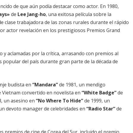
encido de que aún podía destacar como actor. En 1980,
ays»
de
Lee Jang-ho
, una exitosa película sobre la
de clase trabajadora de las zonas rurales durante el rápido
ejor actor revelación en los prestigiosos Premios Grand
o y aclamadas por la crítica, arrasando con premios al
s popular del país durante gran parte de la década de
nje budista en
“Mandara”
de 1981, un mendigo
e Vietnam convertido en novelista en
“White Badge”
de
3, un asesino en
“No Where To Hide”
de 1999, un
un devoto manager de celebridades en
“Radio Star”
de
 premios de cine de Corea del Sur, incluido el premio