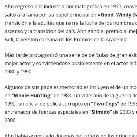
Ahn regresó a la industria cinematográfica en 1977, conv
saltó a la fama por su papel principal en
«Good, Windy D
transición a la adultez que narra la lucha de los hombres 
ascenso y la transición del país. Ahn ganó el premio al m
Bell, la versión coreana de los Premios de la Academia.
Más tarde protagonizó una serie de películas de gran éxit
mejor actor y convirtiéndose posiblemente en el actor má
1980 y 1990.
Algunos de sus papeles memorables incluyen el de un mo
en
“Whale Hunting”
de 1984, un veterano de la guerra d
1992, un oficial de policía corrupto en
“Two Cops”
de 199
entrenador de fuerzas especiales en
“Silmido”
de 2003 y 
2006.
Ahn había acumulado docenas de trofeos en los principales