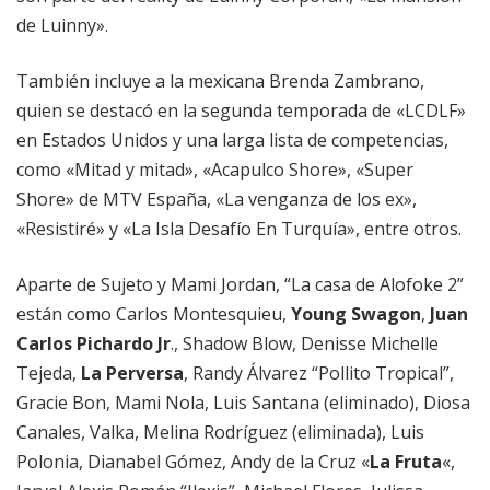
de Luinny».
También incluye a la mexicana Brenda Zambrano,
quien se destacó en la segunda temporada de «LCDLF»
en Estados Unidos y una larga lista de competencias,
como «Mitad y mitad», «Acapulco Shore», «Super
Shore» de MTV España, «La venganza de los ex»,
«Resistiré» y «La Isla Desafío En Turquía», entre otros.
Aparte de Sujeto y Mami Jordan, “La casa de Alofoke 2”
están como Carlos Montesquieu,
Young Swagon
,
Juan
Carlos Pichardo Jr
., Shadow Blow, Denisse Michelle
Tejeda,
La Perversa
, Randy Álvarez “Pollito Tropical”,
Gracie Bon, Mami Nola, Luis Santana (eliminado), Diosa
Canales, Valka, Melina Rodríguez (eliminada), Luis
Polonia, Dianabel Gómez, Andy de la Cruz «
La Fruta
«,