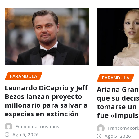
FARANDULA
FARANDULA
Leonardo DiCaprio y Jeff
Ariana Gra
Bezos lanzan proyecto
que su deci
millonario para salvar a
tomarse un
especies en extinción
fue «impuls
Francomacorisanos
Francomacori
Ago 5, 2026
Ago 5, 2026